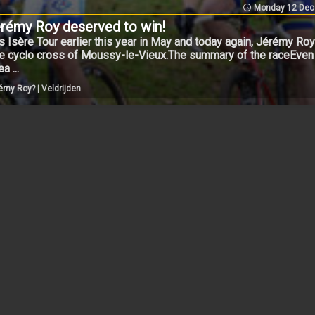
Monday 12 Dec
érémy Roy deserved to win!
s Isère Tour earlier this year in May and today again, Jérémy R
f the cyclo cross of Moussy-le-Vieux.The summary of the raceEve
 ...
émy Roy? | Veldrijden