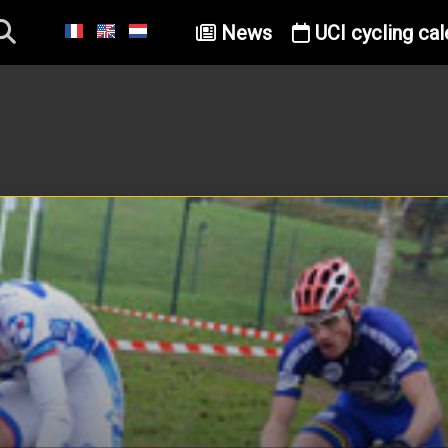
News
UCI cycling cal